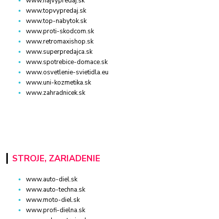
www.najvypredaj.sk
www.topvypredaj.sk
www.top-nabytok.sk
www.proti-skodcom.sk
www.retromaxishop.sk
www.superpredajca.sk
www.spotrebice-domace.sk
www.osvetlenie-svietidla.eu
www.uni-kozmetika.sk
www.zahradnicek.sk
STROJE, ZARIADENIE
www.auto-diel.sk
www.auto-techna.sk
www.moto-diel.sk
www.profi-dielna.sk