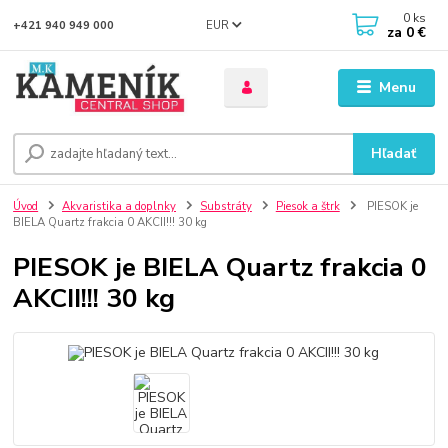
0
ks
EUR
+421 940 949 000
za
0 €
Menu
Hľadať
Úvod
Akvaristika a doplnky
Substráty
Piesok a štrk
PIESOK je
BIELA Quartz frakcia 0 AKCII!!! 30 kg
PIESOK je BIELA Quartz frakcia 0
AKCII!!! 30 kg