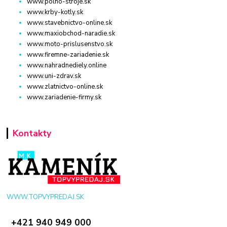
www.polno-stroje.sk
www.krby-kotly.sk
www.stavebnictvo-online.sk
www.maxiobchod-naradie.sk
www.moto-prislusenstvo.sk
www.firemne-zariadenie.sk
www.nahradnediely.online
www.uni-zdrav.sk
www.zlatnictvo-online.sk
www.zariadenie-firmy.sk
Kontakty
WWW.TOPVYPREDAJ.SK
+421 940 949 000