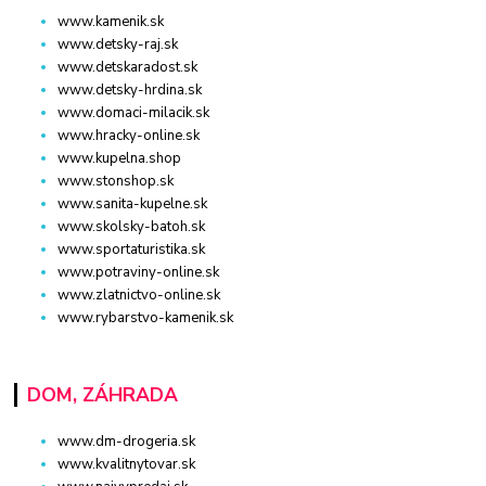
www.kamenik.sk
www.detsky-raj.sk
www.detskaradost.sk
www.detsky-hrdina.sk
www.domaci-milacik.sk
www.hracky-online.sk
www.kupelna.shop
www.stonshop.sk
www.sanita-kupelne.sk
www.skolsky-batoh.sk
www.sportaturistika.sk
www.potraviny-online.sk
www.zlatnictvo-online.sk
www.rybarstvo-kamenik.sk
DOM, ZÁHRADA
www.dm-drogeria.sk
www.kvalitnytovar.sk