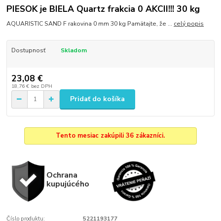
PIESOK je BIELA Quartz frakcia 0 AKCII!!! 30 kg
AQUARISTIC SAND F rakovina 0 mm 30 kg Pamätajte, že ...
celý popis
Dostupnosť
Skladom
23,08 €
18,76 €
bez DPH
Pridať do košíka
Tento mesiac zakúpili 36 zákazníci.
Ochrana
kupujúcého
Číslo produktu:
5221193177