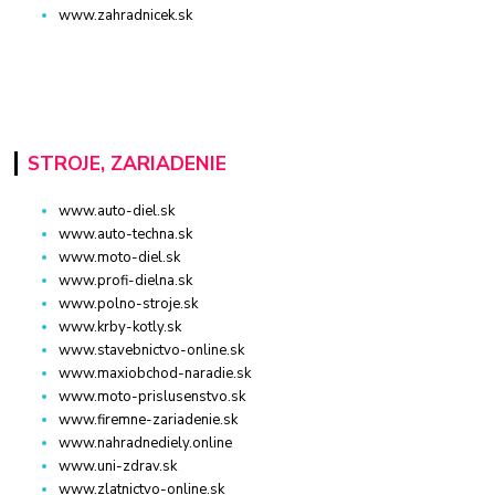
www.zahradnicek.sk
STROJE, ZARIADENIE
www.auto-diel.sk
www.auto-techna.sk
www.moto-diel.sk
www.profi-dielna.sk
www.polno-stroje.sk
www.krby-kotly.sk
www.stavebnictvo-online.sk
www.maxiobchod-naradie.sk
www.moto-prislusenstvo.sk
www.firemne-zariadenie.sk
www.nahradnediely.online
www.uni-zdrav.sk
www.zlatnictvo-online.sk