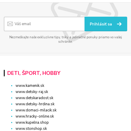
Prihlásiť sa
Nezmeškajte naše exkluzívne tipy, triky a jedinečné ponuky priamo vo vašej
schránke.
DETI, ŠPORT, HOBBY
www.kamenik.sk
www.detsky-raj.sk
www.detskaradost.sk
www.detsky-hrdina.sk
www.domaci-milacik.sk
www.hracky-online.sk
www.kupelna.shop
www.stonshop.sk