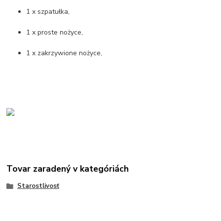
1 x szpatułka,
1 x proste nożyce,
1 x zakrzywione nożyce,
Tovar zaradený v kategóriách
Starostlivosť