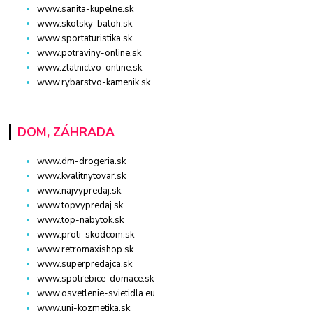
www.sanita-kupelne.sk
www.skolsky-batoh.sk
www.sportaturistika.sk
www.potraviny-online.sk
www.zlatnictvo-online.sk
www.rybarstvo-kamenik.sk
DOM, ZÁHRADA
www.dm-drogeria.sk
www.kvalitnytovar.sk
www.najvypredaj.sk
www.topvypredaj.sk
www.top-nabytok.sk
www.proti-skodcom.sk
www.retromaxishop.sk
www.superpredajca.sk
www.spotrebice-domace.sk
www.osvetlenie-svietidla.eu
www.uni-kozmetika.sk