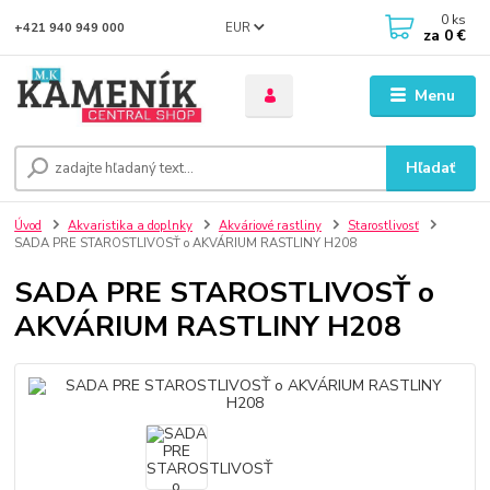
0
ks
EUR
+421 940 949 000
za
0 €
Menu
Hľadať
Úvod
Akvaristika a doplnky
Akváriové rastliny
Starostlivosť
SADA PRE STAROSTLIVOSŤ o AKVÁRIUM RASTLINY H208
SADA PRE STAROSTLIVOSŤ o
AKVÁRIUM RASTLINY H208