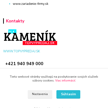
www.zariadenie-firmy.sk
Kontakty
WWW.TOPVYPREDAJ.SK
+421 940 949 000
info@kamenik.sk
Tieto webové stránky využívajú na poskytovanie svojich služieb
súbory cookies.
Viac informácií
.
Súhlasím
Nastavenia
© 2024 Všetky práva vyhradené KAMENIK.SK