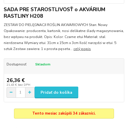
SADA PRE STAROSTLIVOSŤ o AKVÁRIUM
RASTLINY H208
ZESTAW DO PIELĘGNACJI ROŚLIN AKWARIOWYCH Stan: Nowy
Opakowanie: producenta, kartonik, nosi delikatne ślady magazynowania,
bez wpływu na produkt. Opis: Kolor: Czarne etui Materiał: stal
nierdzewna Wymiary etui: 31cm x 15cm x 3cm Ilość narzędzi w etui: 5
sztuk Zestaw zawiera: 1 x prosta pęseta...
celý popis
Dostupnosť
Skladom
26,36 €
21,43 €
bez DPH
Pridať do košíka
Tento mesiac zakúpili 34 zákazníci.