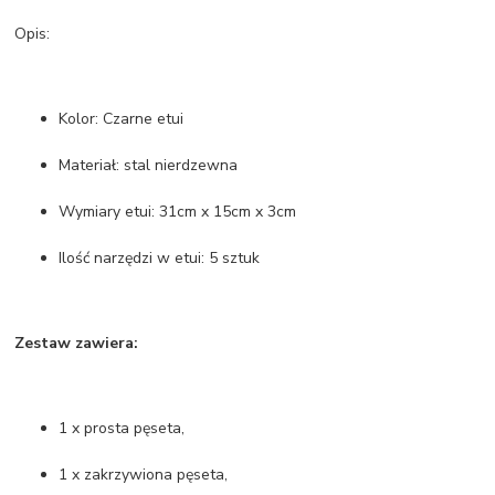
Opis:
Kolor: Czarne etui
Materiał: stal nierdzewna
Wymiary etui: 31cm x 15cm x 3cm
Ilość narzędzi w etui: 5 sztuk
Zestaw zawiera:
1 x prosta pęseta,
1 x zakrzywiona pęseta,