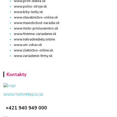
www.profi-dielna.sk
www.polno-stroje.sk
www.krby-kotly.sk
www.stavebnictvo-online.sk
www.maxiobchod-naradie.sk
www.moto-prislusenstvo.sk
www.firemne-zariadenie.sk
www.nahradnediely.online
www.uni-zdrav.sk
www.zlatnictvo-online.sk
www.zariadenie-firmy.sk
Kontakty
WWW.TOPVYPREDAJ.SK
+421 940 949 000