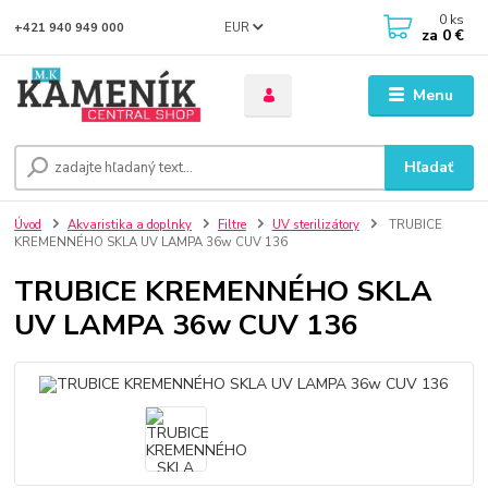
0
ks
EUR
+421 940 949 000
za
0 €
Menu
Hľadať
Úvod
Akvaristika a doplnky
Filtre
UV sterilizátory
TRUBICE
KREMENNÉHO SKLA UV LAMPA 36w CUV 136
TRUBICE KREMENNÉHO SKLA
UV LAMPA 36w CUV 136