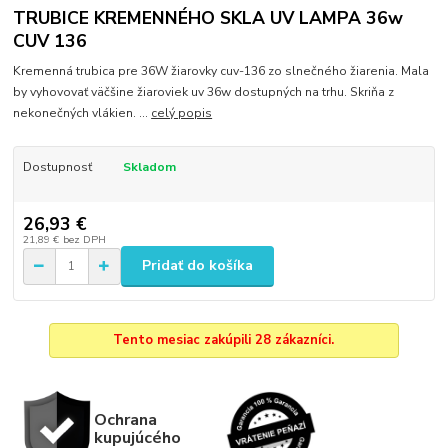
TRUBICE KREMENNÉHO SKLA UV LAMPA 36w
CUV 136
Kremenná trubica pre 36W žiarovky cuv-136 zo slnečného žiarenia. Mala
by vyhovovať väčšine žiaroviek uv 36w dostupných na trhu. Skriňa z
nekonečných vlákien. ...
celý popis
Dostupnosť
Skladom
26,93 €
21,89 €
bez DPH
Pridať do košíka
Tento mesiac zakúpili 28 zákazníci.
Ochrana
kupujúcého