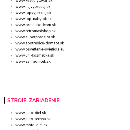
www.kvalitnytovar.sk
www.najvypredaj.sk
www.topvypredaj.sk
www.top-nabytok.sk
www.proti-skodcom.sk
www.retromaxishop.sk
www.superpredajca.sk
www.spotrebice-domace.sk
www.osvetlenie-svietidla.eu
www.uni-kozmetika.sk
www.zahradnicek.sk
STROJE, ZARIADENIE
www.auto-diel.sk
www.auto-techna.sk
www.moto-diel.sk