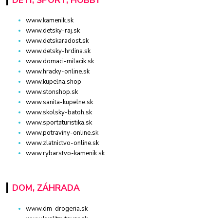
www.kamenik.sk
www.detsky-raj.sk
www.detskaradost.sk
www.detsky-hrdina.sk
www.domaci-milacik.sk
www.hracky-online.sk
www.kupelna.shop
www.stonshop.sk
www.sanita-kupelne.sk
www.skolsky-batoh.sk
www.sportaturistika.sk
www.potraviny-online.sk
www.zlatnictvo-online.sk
www.rybarstvo-kamenik.sk
DOM, ZÁHRADA
www.dm-drogeria.sk