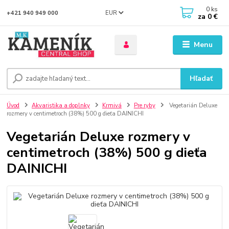
0
ks
EUR
+421 940 949 000
za
0 €
Menu
Hľadať
Úvod
Akvaristika a doplnky
Krmivá
Pre ryby
Vegetarián Deluxe
rozmery v centimetroch (38%) 500 g dieťa DAINICHI
Vegetarián Deluxe rozmery v
centimetroch (38%) 500 g dieťa
DAINICHI