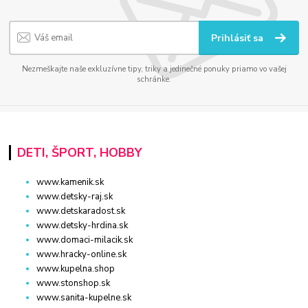
Prihlásiť sa
Nezmeškajte naše exkluzívne tipy, triky a jedinečné ponuky priamo vo vašej
schránke.
DETI, ŠPORT, HOBBY
www.kamenik.sk
www.detsky-raj.sk
www.detskaradost.sk
www.detsky-hrdina.sk
www.domaci-milacik.sk
www.hracky-online.sk
www.kupelna.shop
www.stonshop.sk
www.sanita-kupelne.sk