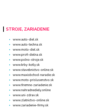
STROJE, ZARIADENIE
www.auto-diel.sk
www.auto-techna.sk
www.moto-diel.sk
www.profi-dielna.sk
www.polno-stroje.sk
www.krby-kotly.sk
www.stavebnictvo-online.sk
www.maxiobchod-naradie.sk
www.moto-prislusenstvo.sk
www.firemne-zariadenie.sk
www.nahradnediely.online
www.uni-zdrav.sk
www.zlatnictvo-online.sk
www.zariadenie-firmy.sk