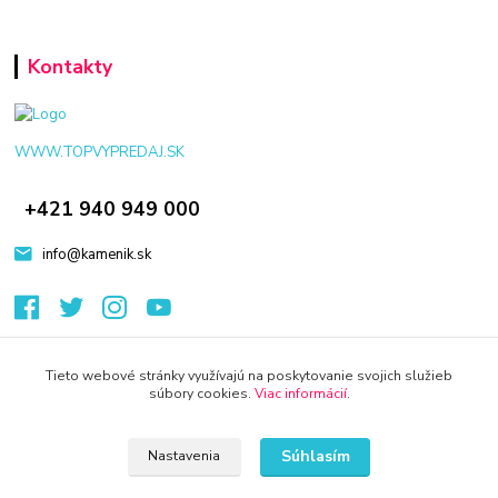
Kontakty
WWW.TOPVYPREDAJ.SK
+421 940 949 000
info@kamenik.sk
Tieto webové stránky využívajú na poskytovanie svojich služieb
súbory cookies.
Viac informácií
.
© 2024 Všetky práva vyhradené KAMENIK.SK
Vytvorené na
Eshop-rychlo.sk
Súhlasím
Nastavenia