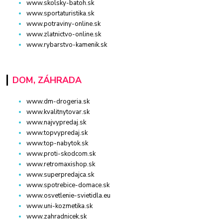
www.skolsky-batoh.sk
www.sportaturistika.sk
www.potraviny-online.sk
www.zlatnictvo-online.sk
www.rybarstvo-kamenik.sk
DOM, ZÁHRADA
www.dm-drogeria.sk
www.kvalitnytovar.sk
www.najvypredaj.sk
www.topvypredaj.sk
www.top-nabytok.sk
www.proti-skodcom.sk
www.retromaxishop.sk
www.superpredajca.sk
www.spotrebice-domace.sk
www.osvetlenie-svietidla.eu
www.uni-kozmetika.sk
www.zahradnicek.sk