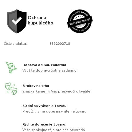
Ochrana
kupujúcého
Číslo produktu:
8592002718
Doprava od 30€ zadarmo
Využite dopravu úplne zadarmo
8 rokov na trhu
Značka Kameník Vás presvedčí o kvalite
30 dní na vrátenie tovaru
Predĺžili sme dobu na vrátenie tovaru
Rýchle doručenie tovaru
Vaša spokojnosť je pre nás prvoradá