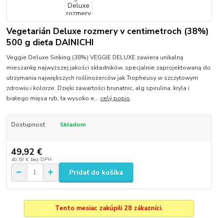
Vegetarián Deluxe rozmery v centimetroch (38%)
500 g dieťa DAINICHI
Veggie Deluxe Sinking (38%) VEGGIE DELUXE zawiera unikalną
mieszankę najwyższej jakości składników, specjalnie zaprojektowaną do
utrzymania największych roślinożerców jak Tropheusy w szczytowym
zdrowiu i kolorze. Dzięki zawartości brunatnic, alg spirulina, kryla i
białego mięsa ryb, ta wysoko e...
celý popis
Dostupnosť
Skladom
49,92 €
40,59 €
bez DPH
Pridať do košíka
Tento mesiac zakúpili 28 zákazníci.