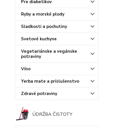
Pre diabetikov
Ryby a morské plody
Sladkosti a pochutiny
Svetové kuchyne
Vegetariánske a vegánske
potraviny
Víno
Yerba mate a príslušenstvo
Zdravé potraviny
ÚDRŽBA ČISTOTY