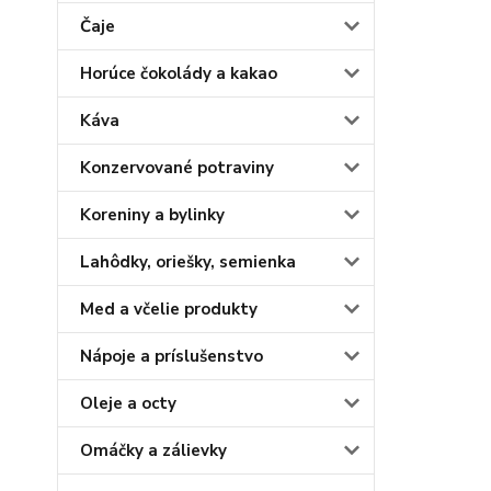
Čaje
Horúce čokolády a kakao
Káva
Konzervované potraviny
Koreniny a bylinky
Lahôdky, oriešky, semienka
Med a včelie produkty
Nápoje a príslušenstvo
Oleje a octy
Omáčky a zálievky