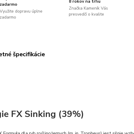
8 rokov na trhu
zadarmo
Značka Kameník Vás
Využite dopravu úplne
presvedčí o kvalite
zadarmo
tné špecifikácie
ie FX Sinking (39%)
 Formuła dla ryb roślinożernych (m. in. Tropheus) jest silnie 