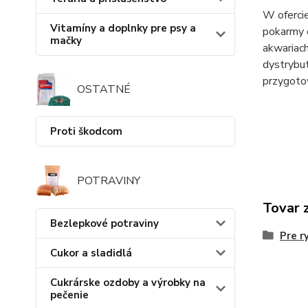
W ofercie
Vitamíny a doplnky pre psy a
pokarmy d
mačky
akwariach
dystrybu
przygoto
OSTATNÉ
Proti škodcom
POTRAVINY
Tovar 
Bezlepkové potraviny
Pre r
Cukor a sladidlá
Cukrárske ozdoby a výrobky na
pečenie