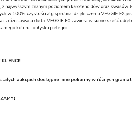
k, z najwyższym znanym poziomem karotenoidów oraz kwasów tł
h w 100% czystości alg spirulina, dzięki czemu VEGGIE FX jest
 i zróżnicowana dieta. VEGGIE FX zawiera w sumie sześć odrę
arnego koloru i połysku pielęgnic.
KLIENCI!!
tałych aukcjach dostępne inne pokarmy w różnych gramat
ZAMY!