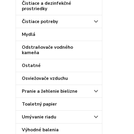
Čistiace a dezinfekčné
prostriedky
Čistiace potreby
Mydlá
Odstraňovače vodného
kameňa
Ostatné
Osviežovače vzduchu
Pranie a žehlenie bielizne
Toaletný papier
Umývanie riadu
Výhodné balenia