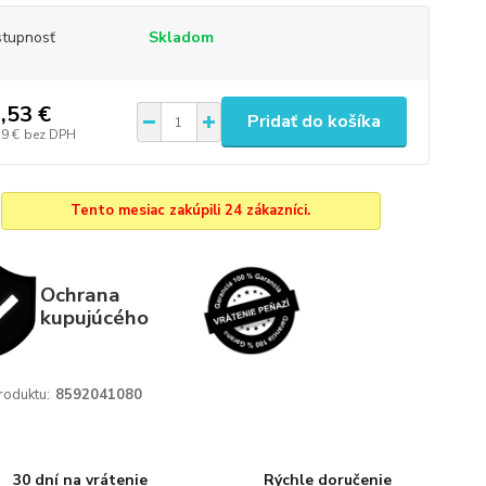
tupnosť
Skladom
,53 €
Pridať do košíka
39 €
bez DPH
Tento mesiac zakúpili 24 zákazníci.
Ochrana
kupujúcého
roduktu:
8592041080
30 dní na vrátenie
Rýchle doručenie