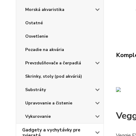
Morská akvaristika
Ostatné
Osvetlenie
Pozadie na akvária
Komple
Prevzdušňovače a čerpadlá
Skrinky, stoly (pod akváriá)
Substráty
Upravovanie a čistenie
Vegg
Vykurovanie
Gadgety a vychytávky pre
Veggie FX
zvieratá