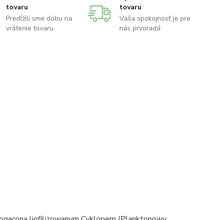
tovaru
tovaru
Predĺžili sme dobu na
Vaša spokojnosť je pre
vrátenie tovaru
nás prvoradá
wzbogacona liofilizowanym Cyklopem (Planktonowy