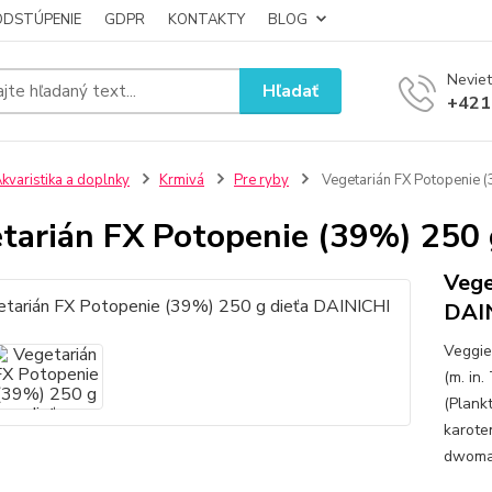
ODSTÚPENIE
GDPR
KONTAKTY
BLOG
Neviet
Hľadať
+421
kvaristika a doplnky
Krmivá
Pre ryby
Vegetarián FX Potopenie 
tarián FX Potopenie (39%) 250 
Vege
DAI
Veggie
(m. in
(Plank
karote
dwoma 