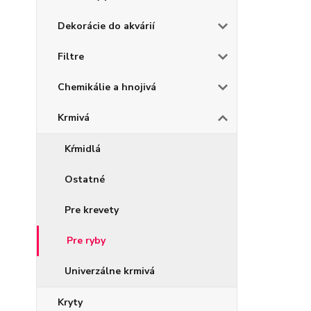
Dekorácie do akvárií
Filtre
Chemikálie a hnojivá
Krmivá
Kŕmidlá
Ostatné
Pre krevety
Pre ryby
Univerzálne krmivá
Kryty