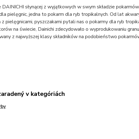
 DAINICHI słynącej z wyjątkowych w swym składzie pokarmów dla
la pielęgnic, jedna to pokarm dla ryb tropikalnych. Od lat ak
 z pielęgnicami, pyszczakami pytali nas o pokarmy dla ryb tropik
torów na świecie, Dainichi zdecydowało o wyprodukowaniu gran
wany z najwyższej klasy składników na podobieństwo pokarmów 
zaradený v kategóriách
yby