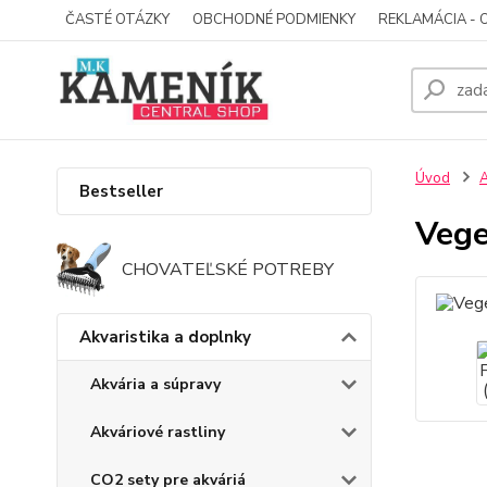
ČASTÉ OTÁZKY
OBCHODNÉ PODMIENKY
REKLAMÁCIA - 
Úvod
A
Bestseller
Vege
CHOVATEĽSKÉ POTREBY
Akvaristika a doplnky
Akvária a súpravy
Akváriové rastliny
CO2 sety pre akváriá