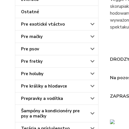
skorupia
Ostatné
hodowanyc
wyważona
Pre exotické vtáctvo
spektakul
Pre mačky
Pre psov
DRODZY 
Pre fretky
Pre holuby
Na pozos
Pre králiky a hlodavce
ZAPRAS
Prepravky a vodítka
Šampóny a kondicionéry pre
psy a mačky
Terária a príslušenstvo