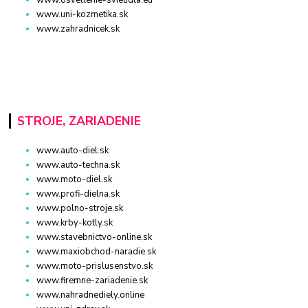
www.uni-kozmetika.sk
www.zahradnicek.sk
STROJE, ZARIADENIE
www.auto-diel.sk
www.auto-techna.sk
www.moto-diel.sk
www.profi-dielna.sk
www.polno-stroje.sk
www.krby-kotly.sk
www.stavebnictvo-online.sk
www.maxiobchod-naradie.sk
www.moto-prislusenstvo.sk
www.firemne-zariadenie.sk
www.nahradnediely.online