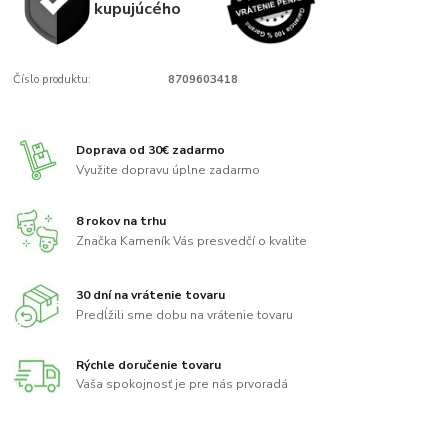
kupujúcého
Číslo produktu:
8709603418
Doprava od 30€ zadarmo
Využite dopravu úplne zadarmo
8 rokov na trhu
Značka Kameník Vás presvedčí o kvalite
30 dní na vrátenie tovaru
Predĺžili sme dobu na vrátenie tovaru
Rýchle doručenie tovaru
Vaša spokojnosť je pre nás prvoradá