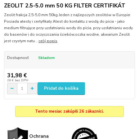
ZEOLIT 2.5-5.0 mm 50 KG FILTER CERTIFIKÁT
Zeolit frakcja 2,5-5,0 mm 50kg Jeden z najlepszych zeolitów w Europie
Posiada atesty i certyfikaty Atest do kontaktu z wodą do picia - jako
medium filtrujące przy uzdatnianiu wody do picia, przy uzdatnianiu wody
do basenów i do oczyszczania ścieków,oczka wodne, akwarium Zeolit
jest czystym natu...
celý popis
Dostupnosť
Skladom
31,98 €
26 €
bez DPH
Pridať do košíka
Tento mesiac zakúpili 26 zákazníci.
Ochrana