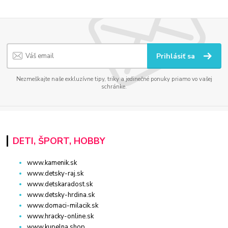
Prihlásiť sa
Nezmeškajte naše exkluzívne tipy, triky a jedinečné ponuky priamo vo vašej
schránke.
DETI, ŠPORT, HOBBY
www.kamenik.sk
www.detsky-raj.sk
www.detskaradost.sk
www.detsky-hrdina.sk
www.domaci-milacik.sk
www.hracky-online.sk
www.kupelna.shop