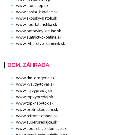
www.stonshop.sk
www.sanita-kupelne.sk
www.skolsky-batoh.sk
www.sportaturistika.sk
www.potraviny-online.sk
www.zlatnictvo-online.sk
www.rybarstvo-kamenik.sk
DOM, ZÁHRADA
www.dm-drogeria.sk
www.kvalitnytovar.sk
www.najvypredaj.sk
www.topvypredaj.sk
www.top-nabytok.sk
www.proti-skodcom.sk
www.retromaxishop.sk
www.superpredajca.sk
www.spotrebice-domace.sk
www.osvetlenie-svietidla.eu