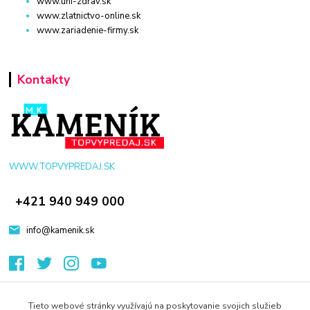
www.uni-zdrav.sk
www.zlatnictvo-online.sk
www.zariadenie-firmy.sk
Kontakty
WWW.TOPVYPREDAJ.SK
+421 940 949 000
info@kamenik.sk
Tieto webové stránky využívajú na poskytovanie svojich služieb