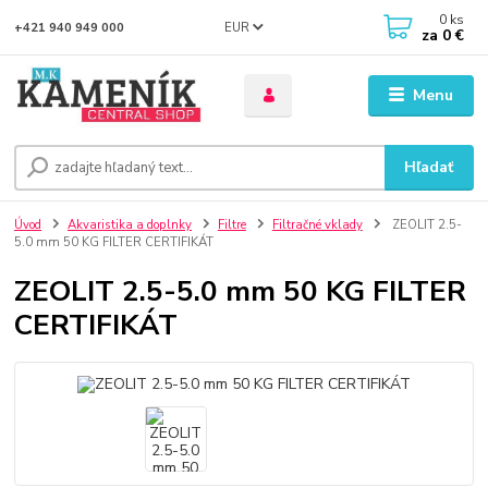
0
ks
EUR
+421 940 949 000
za
0 €
Menu
Hľadať
Úvod
Akvaristika a doplnky
Filtre
Filtračné vklady
ZEOLIT 2.5-
5.0 mm 50 KG FILTER CERTIFIKÁT
ZEOLIT 2.5-5.0 mm 50 KG FILTER
CERTIFIKÁT