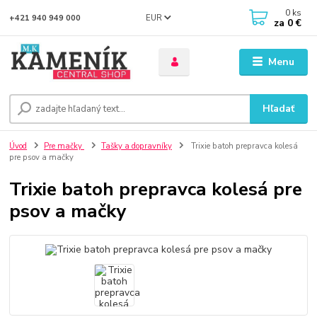
0
ks
EUR
+421 940 949 000
za
0 €
Menu
Hľadať
Úvod
Pre mačky
Tašky a dopravníky
Trixie batoh prepravca kolesá
pre psov a mačky
Trixie batoh prepravca kolesá pre
psov a mačky