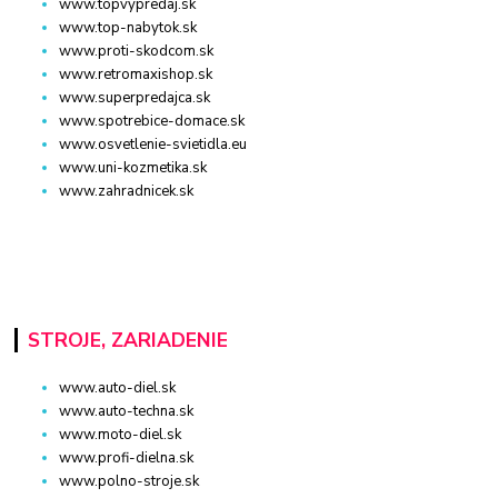
www.topvypredaj.sk
www.top-nabytok.sk
www.proti-skodcom.sk
www.retromaxishop.sk
www.superpredajca.sk
www.spotrebice-domace.sk
www.osvetlenie-svietidla.eu
www.uni-kozmetika.sk
www.zahradnicek.sk
STROJE, ZARIADENIE
www.auto-diel.sk
www.auto-techna.sk
www.moto-diel.sk
www.profi-dielna.sk
www.polno-stroje.sk