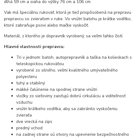
dlhá 59 cm a siaha do výšky 76 cm a 106 cm.
Vak má špeciálnu rukoväť, ktorá je tiež prispôsobená na prepravu
prepravcu so zvieraťom v ruke. Vo vnútri batohu je krátke vodítko,
ktoré zabraňuje psovi alebo mačke vyskočiť.
Materiál, z ktorého je dopravník vyrobený, sa veľmi ľahko čistí.
Hlavné vlastnosti prepravcu:
Tri v jednom: batoh, autoprepravník a taška na kolieskach s
teleskopickou rukoväťou
vyrobené zo silného, veľmi kvalitného umývateľného
polyesteru
tuhý a stabilný
mäkké čalúnenie na spodnej strane vnútri
vložky zo sieťoviny zaisťujú dobrú cirkuláciu a viditeľnosť
vzduchu
vnútri krátkeho vodítka, aby sa zabránilo vyskočeniu
zvieraťa
dve vrecká na zips
predný vchod
na zadnej strane sú otvory na upevnenie bezpečnostného