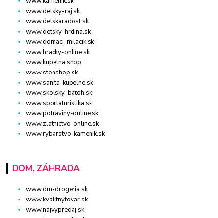
www.kamenik.sk
www.detsky-raj.sk
www.detskaradost.sk
www.detsky-hrdina.sk
www.domaci-milacik.sk
www.hracky-online.sk
www.kupelna.shop
www.stonshop.sk
www.sanita-kupelne.sk
www.skolsky-batoh.sk
www.sportaturistika.sk
www.potraviny-online.sk
www.zlatnictvo-online.sk
www.rybarstvo-kamenik.sk
DOM, ZÁHRADA
www.dm-drogeria.sk
www.kvalitnytovar.sk
www.najvypredaj.sk