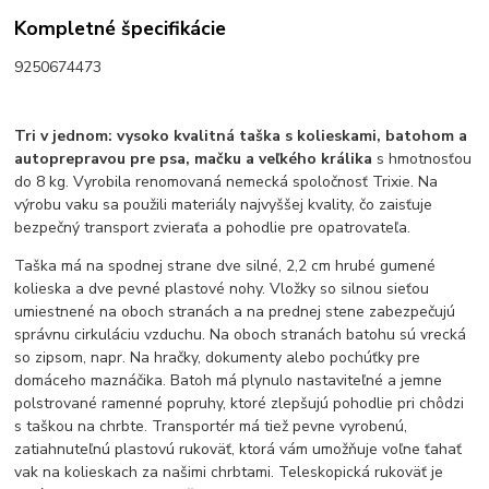
Kompletné špecifikácie
9250674473
Tri v jednom: vysoko kvalitná taška s kolieskami, batohom a
autoprepravou pre psa, mačku a veľkého králika
s hmotnosťou
do 8 kg. Vyrobila renomovaná nemecká spoločnosť Trixie. Na
výrobu vaku sa použili materiály najvyššej kvality, čo zaisťuje
bezpečný transport zvieraťa a pohodlie pre opatrovateľa.
Taška má na spodnej strane dve silné, 2,2 cm hrubé gumené
kolieska a dve pevné plastové nohy. Vložky so silnou sieťou
umiestnené na oboch stranách a na prednej stene zabezpečujú
správnu cirkuláciu vzduchu. Na oboch stranách batohu sú vrecká
so zipsom, napr. Na hračky, dokumenty alebo pochúťky pre
domáceho maznáčika. Batoh má plynulo nastaviteľné a jemne
polstrované ramenné popruhy, ktoré zlepšujú pohodlie pri chôdzi
s taškou na chrbte. Transportér má tiež pevne vyrobenú,
zatiahnuteľnú plastovú rukoväť, ktorá vám umožňuje voľne ťahať
vak na kolieskach za našimi chrbtami. Teleskopická rukoväť je