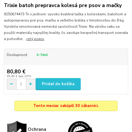
Trixie batoh prepravca kolesá pre psov a mačky
9250674473 Tri v jednom: vysoko kvalitná taška s kolieskami, batohom a
autoprepravou pre psa, mačku a veľkého králika s hmotnosťou do 8 kg.
Vyrobila renomovaná nemecká spoločnosť Trixie. Na výrobu vaku sa
použili materiály najvyššej kvality, čo zaisťuje bezpečný transport zvieraťa
a pohodlie...
celý popis
Dostupnosť
3-7dní
80,80 €
65,69 €
bez DPH
Pridať do košíka
Tento mesiac zakúpili 30 zákazníci.
Ochrana